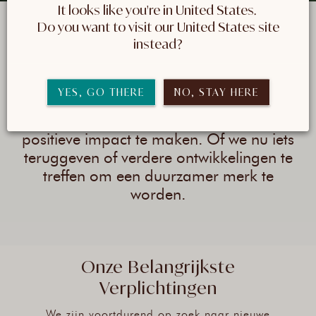
It looks like you're in United States. 
 Do you want to visit our United States site 
Inspirerend Voor Een
instead?
Prachtige Wereld
YES, GO THERE
NO, STAY HERE
Wij vinden dat we de
verantwoordelijkheid hebben om een
positieve impact te maken. Of we nu iets
teruggeven of verdere ontwikkelingen te
treffen om een duurzamer merk te
worden.
Onze Belangrijkste
Verplichtingen
We zijn voortdurend op zoek naar nieuwe