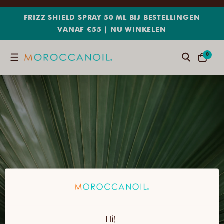
METEEN
NAAR
FRIZZ SHIELD SPRAY 50 ML BIJ BESTELLINGEN
DE
VANAF €55 | NU WINKELEN
CONTENT
0
0
Zoeken
WINKELWA
ARTIKELE
Hi! 