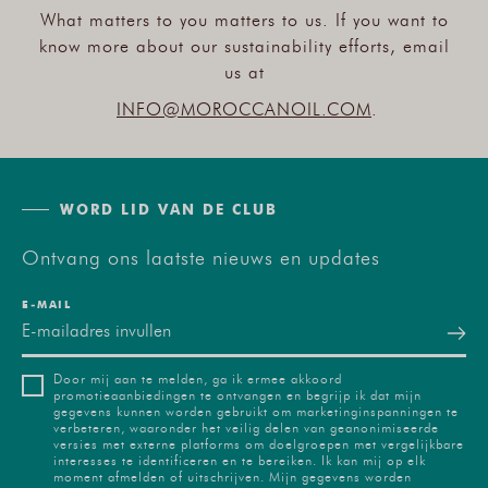
What matters to you matters to us. If you want to
know more about our sustainability efforts, email
us at
INFO@MOROCCANOIL.COM
.
WORD LID VAN DE CLUB
Ontvang ons laatste nieuws en updates
E‑MAIL
Door mij aan te melden, ga ik ermee akkoord
promotieaanbiedingen te ontvangen en begrijp ik dat mijn
gegevens kunnen worden gebruikt om marketinginspanningen te
verbeteren, waaronder het veilig delen van geanonimiseerde
versies met externe platforms om doelgroepen met vergelijkbare
interesses te identificeren en te bereiken. Ik kan mij op elk
moment afmelden of uitschrijven. Mijn gegevens worden