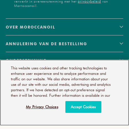
privacybeleid
verwerkt in overeenstemming met het
van
Marroccanoil.
OVER MOROCCANOIL
ANNULERING VAN DE BESTELLING
ONDERSTEUNING
This website uses cookies and other tracking technologies to
enhance user experience and to analyze performance and
© 2026
MOROCCANOIL
traffic on our website. We also share information about your
use of our site with our social media, advertising and analytics
UW PRIVACYKEUZES
PRIVACYBELEID
partners. If we have detected an opt-out preference signal
TOEGANKELIJKHEIDSVERKLARING
then it will be honored. Further information is available in our
SERVICEVOORWAARDEN
TOEWIJDING AAN SALONS
My Privacy Choices
Accept Cookies
IMPRESSUM
Alle rechten voorbehouden