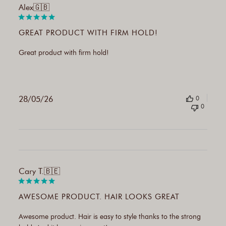
Publi
Alex
🇬🇧
date
GREAT PRODUCT WITH FIRM HOLD!
Great product with firm hold!
28/05/26
0
0
Publi
Cary T.
🇧🇪
date
AWESOME PRODUCT. HAIR LOOKS GREAT
Awesome product. Hair is easy to style thanks to the strong