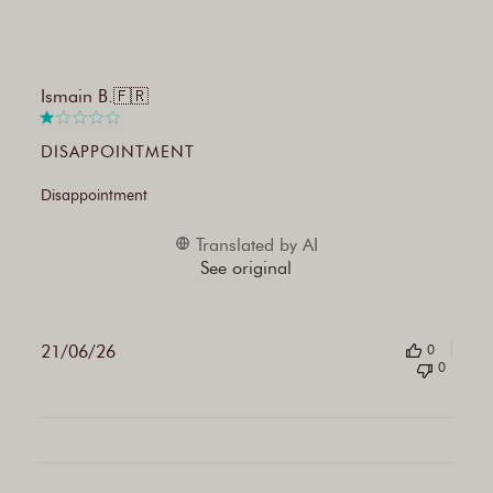
Publi
Ismain B.
🇫🇷
date
DISAPPOINTMENT
Disappointment
Translated by AI
See original
21/06/26
0
0