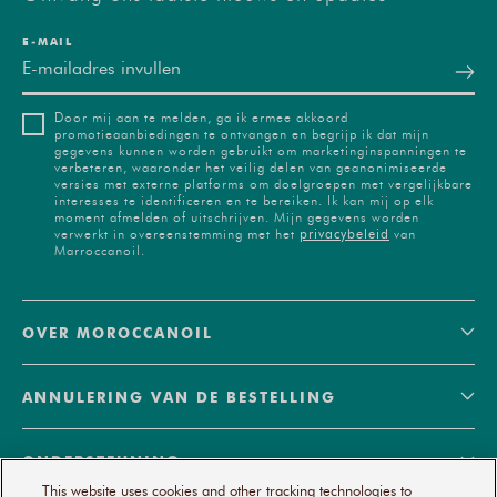
E‑MAIL
Door mij aan te melden, ga ik ermee akkoord
promotieaanbiedingen te ontvangen en begrijp ik dat mijn
gegevens kunnen worden gebruikt om marketinginspanningen te
verbeteren, waaronder het veilig delen van geanonimiseerde
versies met externe platforms om doelgroepen met vergelijkbare
interesses te identificeren en te bereiken. Ik kan mij op elk
moment afmelden of uitschrijven. Mijn gegevens worden
privacybeleid
verwerkt in overeenstemming met het
van
Marroccanoil.
OVER MOROCCANOIL
ANNULERING VAN DE BESTELLING
ONDERSTEUNING
This website uses cookies and other tracking technologies to