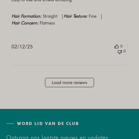
|
|
Hair Formation:
Straight
Hair Texture:
Fine
Hair Concern:
Flatness
02/12/25
0
0
Load more reviews
WORD LID VAN DE CLUB
Ontvang ons laatste nieuws en updates