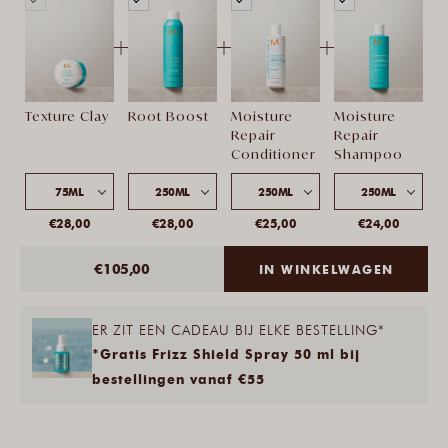
(Texture
(Texture
Clay)
Clay)
+
+
+
Texture Clay
Root Boost
Moisture
Moisture
Repair
Repair
Conditioner
Shampoo
75ML
250ML
250ML
250ML
€28,00
€28,00
€25,00
€24,00
€105,00
IN WINKELWAGEN
ER ZIT EEN CADEAU BIJ ELKE BESTELLING*
*Gratis Frizz Shield Spray 50 ml bij
bestellingen vanaf €55