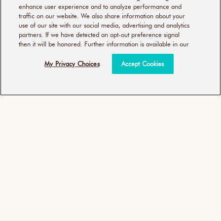
enhance user experience and to analyze performance and
© 2026
MOROCCANOIL
traffic on our website. We also share information about your
use of our site with our social media, advertising and analytics
UW PRIVACYKEUZES
PRIVACYBELEID
partners. If we have detected an opt-out preference signal
TOEGANKELIJKHEIDSVERKLARING
then it will be honored. Further information is available in our
SERVICEVOORWAARDEN
TOEWIJDING AAN SALONS
My Privacy Choices
Accept Cookies
IMPRESSUM
Alle rechten voorbehouden