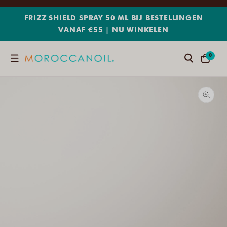
METEEN
NAAR
FRIZZ SHIELD SPRAY 50 ML BIJ BESTELLINGEN
DE
VANAF €55 | NU WINKELEN
CONTENT
0
0
Zoeken
WINKELWA
ARTIKELE