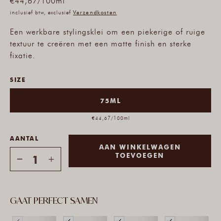
€44,67
/
100ml
inclusief btw, exclusief
Verzendkosten
Een werkbare stylingsklei om een piekerige of ruige
textuur te creëren met een matte finish en sterke
fixatie.
SIZE
75ML
€44,67/100ml
AANTAL
AAN WINKELWAGEN
TOEVOEGEN
Aantal
Aantal
verlagen
verhogen
voor
voor
Matte
Matte
GAAT PERFECT SAMEN
Haarwax
Haarwax