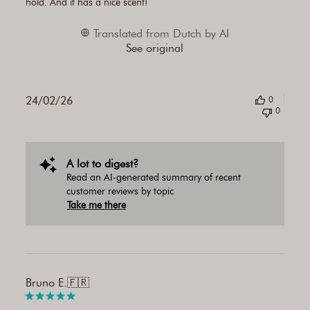
hold. And it has a nice scent!
Translated from Dutch by AI
See original
24/02/26
0
0
A lot to digest?
Read an AI-generated summary of recent
customer reviews by topic
Take me there
Publi
Bruno E.
🇫🇷
date