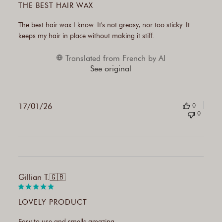
THE BEST HAIR WAX
The best hair wax I know. It's not greasy, nor too sticky. It
keeps my hair in place without making it stiff.
Translated from French by AI
See original
17/01/26
0
0
Publi
Gillian T.
🇬🇧
date
LOVELY PRODUCT
Easy to use and smells amazing.