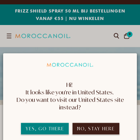
METEEN
NAAR
FRIZZ SHIELD SPRAY 50 ML BIJ BESTELLINGEN
DE
VANAF €55 | NU WINKELEN
CONTENT
0
0
Zoeken
WINKELWA
ARTIKELE
Hi! 
It looks like you're in United States. 
 Do you want to visit our United States site 
instead?
MEEST GELIEFD
YES, GO THERE
NO, STAY HERE
De favorieten van Moroccanoil-fans! Koop onze
best verkopende haar- en lichaamsproducten