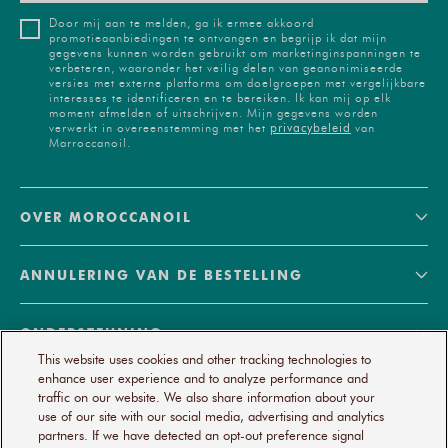
Door mij aan te melden, ga ik ermee akkoord
promotieaanbiedingen te ontvangen en begrijp ik dat mijn
gegevens kunnen worden gebruikt om marketinginspanningen te
verbeteren, waaronder het veilig delen van geanonimiseerde
versies met externe platforms om doelgroepen met vergelijkbare
interesses te identificeren en te bereiken. Ik kan mij op elk
moment afmelden of uitschrijven. Mijn gegevens worden
privacybeleid
verwerkt in overeenstemming met het
van
Marroccanoil.
OVER MOROCCANOIL
ANNULERING VAN DE BESTELLING
ONDERSTEUNING
This website uses cookies and other tracking technologies to
enhance user experience and to analyze performance and
© 2026
MOROCCANOIL
traffic on our website. We also share information about your
use of our site with our social media, advertising and analytics
UW PRIVACYKEUZES
PRIVACYBELEID
partners. If we have detected an opt-out preference signal